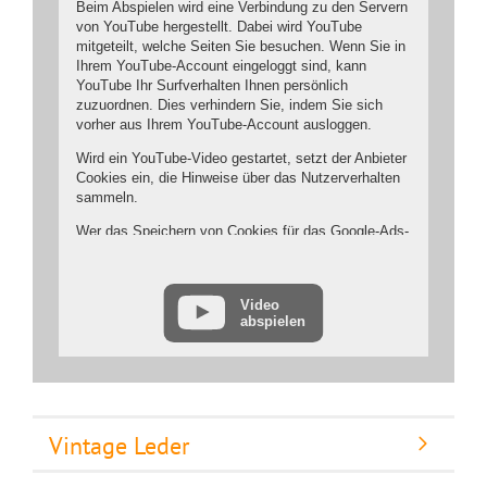
Beim Abspielen wird eine Verbindung zu den Servern
von YouTube hergestellt. Dabei wird YouTube
mitgeteilt, welche Seiten Sie besuchen. Wenn Sie in
Ihrem YouTube-Account eingeloggt sind, kann
YouTube Ihr Surfverhalten Ihnen persönlich
zuzuordnen. Dies verhindern Sie, indem Sie sich
vorher aus Ihrem YouTube-Account ausloggen.
Wird ein YouTube-Video gestartet, setzt der Anbieter
Cookies ein, die Hinweise über das Nutzerverhalten
sammeln.
Wer das Speichern von Cookies für das Google-Ads-
Programm deaktiviert hat, wird auch beim
Anschauen von YouTube-Videos mit keinen solchen
Cookies rechnen müssen. YouTube legt aber auch in
Video
anderen Cookies nicht-personenbezogene
abspielen
Nutzungsinformationen ab. Möchten Sie dies
verhindern, so müssen Sie das Speichern von
Cookies im Browser blockieren.
Weitere Informationen zum Datenschutz bei
„YouTube“ finden Sie in der Datenschutzerklärung
Vintage Leder
des Anbieters unter:
https://www.google.de/intl/de/policies/privacy/