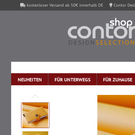
kostenloser Versand ab 50€ innerhalb DE
Contor Desi
Contor Gutscheine
NEUHEITEN
FÜR UNTERWEGS
FÜR ZUHAUSE
»
Startseite
SECRID Geldbörse Miniwallet Crisple