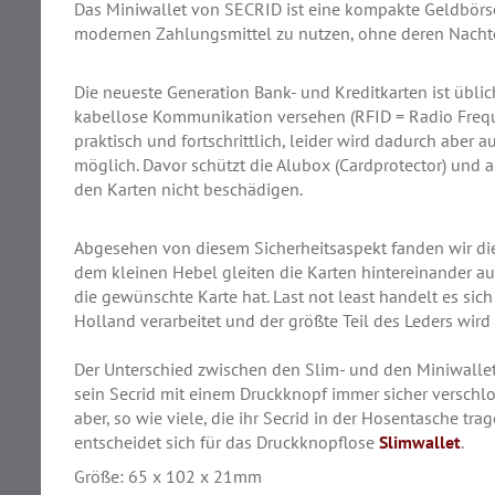
Das Miniwallet von SECRID ist eine kompakte Geldbörse,
modernen Zahlungsmittel zu nutzen, ohne deren Nacht
Die neueste Generation Bank- und Kreditkarten ist übli
kabellose Kommunikation versehen (RFID = Radio Frequen
praktisch und fortschrittlich, leider wird dadurch abe
möglich. Davor schützt die Alubox (Cardprotector) und 
den Karten nicht beschädigen.
Abgesehen von diesem Sicherheitsaspekt fanden wir die
dem kleinen Hebel gleiten die Karten hintereinander au
die gewünschte Karte hat. Last not least handelt es si
Holland verarbeitet und der größte Teil des Leders wird
Der Unterschied zwischen den Slim- und den Miniwallets
sein Secrid mit einem Druckknopf immer sicher verschlo
aber, so wie viele, die ihr Secrid in der Hosentasche t
entscheidet sich für das Druckknopflose
Slimwallet
.
Größe: 65 x 102 x 21mm