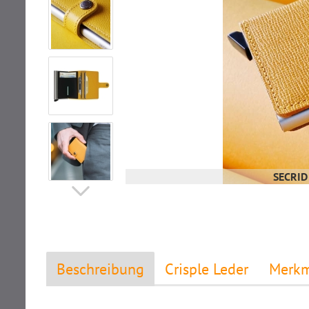
SECRID 
Beschreibung
Crisple Leder
Merkm