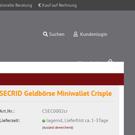
sionelle Beratung
Kauf auf Rechnung
Suchen
Kundenlogin
Warenkorb
0,00 EUR
SECRID Geldbörse Miniwallet Crisple
Art.Nr.:
CSEC0002cr
Konto erstellen
Lieferzeit:
lagernd, Lieferfrist ca. 1-3Tage
Passwort vergessen?
(Ausland abweichend)