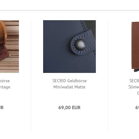
börse
SECRID Geldbörse
SECR
intage
Miniwallet Matte
Slimw
C
UR
69,00 EUR
6