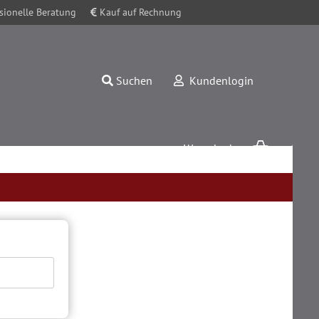
sionelle Beratung
Kauf auf Rechnung
Suchen
Kundenlogin
Warenkorb
0,00 EUR
Konto erstellen
Passwort vergessen?