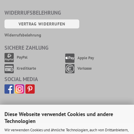
WIDERRUFSBELEHRUNG
VERTRAG WIDERRUFEN
Widerrufsbelehrung
SICHERE ZAHLUNG
PayPal
Apple Pay
Kreditkarte
Vorkasse
SOCIAL MEDIA
Diese Webseite verwendet Cookies und andere
Technologien
Wir verwenden Cookies und ähnliche Technologien, auch von Drittanbietern,
Perlenfischer Stempel Weihnachten: ESEL