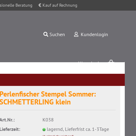
sionelle Beratung
Kauf auf Rechnung
Suchen
Kundenlogin
Warenkorb
0,00 EUR
Perlenfischer Stempel Sommer:
SCHMETTERLING klein
Konto erstellen
Art.Nr.:
K038
Passwort vergessen?
Lieferzeit:
lagernd, Lieferfrist ca. 1-3Tage