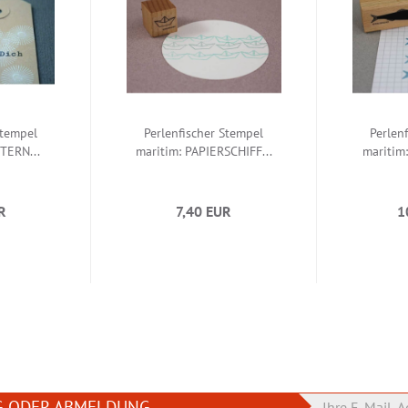
Stempel
Perlenfischer Stempel
Perlen
TERN...
maritim: PAPIERSCHIFF...
maritim:
R
7,40 EUR
1
G ODER ABMELDUNG