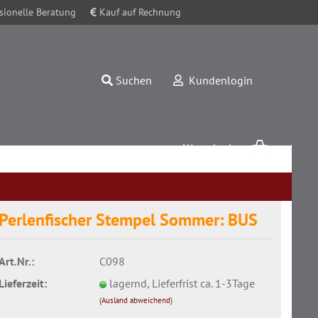
sionelle Beratung
Kauf auf Rechnung
Suchen
Kundenlogin
Warenkorb
0,00 EUR
Perlenfischer Stempel Sommer: BUS
Art.Nr.:
C098
Konto erstellen
Lieferzeit:
lagernd, Lieferfrist ca. 1-3Tage
Passwort vergessen?
(Ausland abweichend)