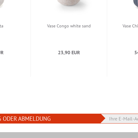
ta
Vase Congo white sand
Vase Chi
UR
23,90 EUR
5
G ODER ABMELDUNG