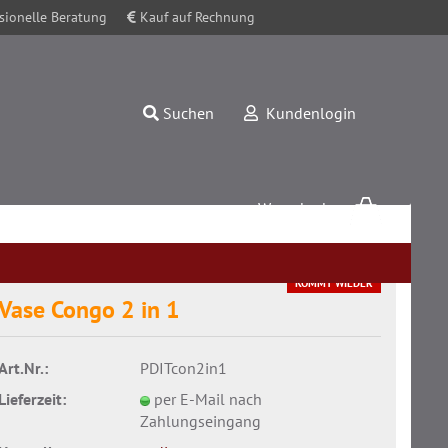
sionelle Beratung
Kauf auf Rechnung
Suchen
Kundenlogin
Warenkorb
0,00 EUR
KOMMT WIEDER
Vase Congo 2 in 1
Art.Nr.:
PDITcon2in1
Konto erstellen
Lieferzeit:
per E-Mail nach
Passwort vergessen?
Zahlungseingang