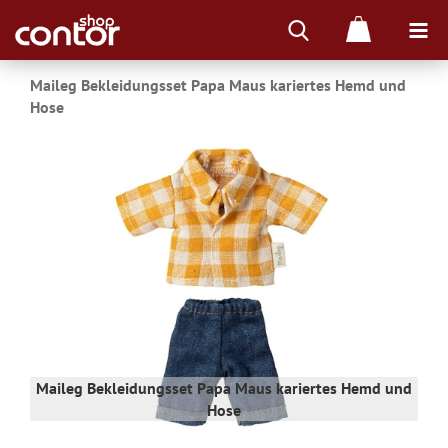
Maileg Bekleidungsset Papa Maus kariertes Hemd und
Hose
 und
Maileg Bekleidungsset Papa Maus kariertes Hemd und
Mai
Hose