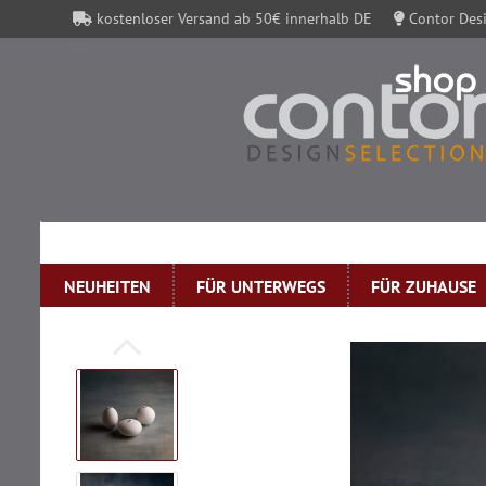
kostenloser Versand ab 50€ innerhalb DE
Contor Desi
Contor Gutscheine
NEUHEITEN
FÜR UNTERWEGS
FÜR ZUHAUSE
»
Startseite
Klatt Objects Vase CHISANA weiß