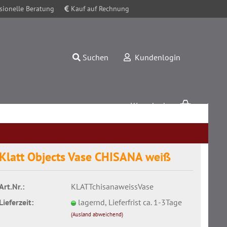
sionelle Beratung
Kauf auf Rechnung
Suchen
Kundenlogin
Warenkorb
0,00 EUR
Klatt Objects Vase CHISANA weiß
Art.Nr.:
KLATTchisanaweissVase
Konto erstellen
Lieferzeit:
lagernd, Lieferfrist ca. 1-3Tage
Passwort vergessen?
(Ausland abweichend)