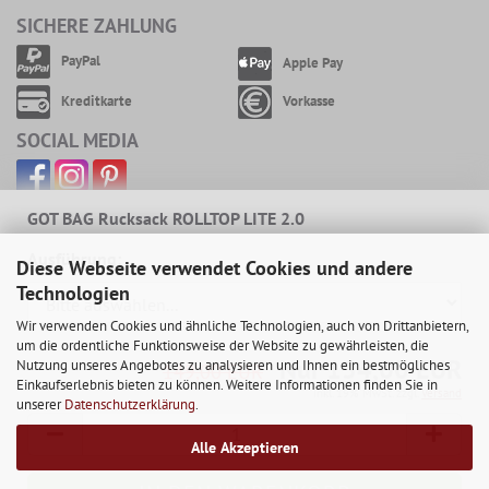
SICHERE ZAHLUNG
PayPal
Apple Pay
Kreditkarte
Vorkasse
SOCIAL MEDIA
GOT BAG Rucksack ROLLTOP LITE 2.0
Ausführung:
Diese Webseite verwendet Cookies und andere
Technologien
Wir verwenden Cookies und ähnliche Technologien, auch von Drittanbietern,
um die ordentliche Funktionsweise der Website zu gewährleisten, die
Nur 134,00 EUR
Nutzung unseres Angebotes zu analysieren und Ihnen ein bestmögliches
149,00 EUR
Einkaufserlebnis bieten zu können. Weitere Informationen finden Sie in
inkl. 19% MwSt. zzgl.
Versand
unserer
Datenschutzerklärung
.
Alle Akzeptieren