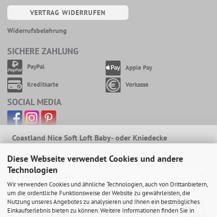
VERTRAG WIDERRUFEN
Widerrufsbelehrung
SICHERE ZAHLUNG
PayPal
Apple Pay
Kreditkarte
Vorkasse
SOCIAL MEDIA
Coastland Nice Soft Loft Baby- oder Kniedecke
Ausführung:
Diese Webseite verwendet Cookies und andere
Technologien
Wir verwenden Cookies und ähnliche Technologien, auch von Drittanbietern,
um die ordentliche Funktionsweise der Website zu gewährleisten, die
89,00 EUR
Nutzung unseres Angebotes zu analysieren und Ihnen ein bestmögliches
Einkaufserlebnis bieten zu können. Weitere Informationen finden Sie in
inkl. 19% MwSt. zzgl.
Versand