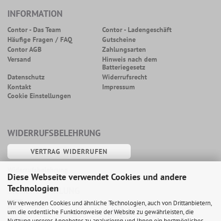
INFORMATION
Contor - Das Team
Contor - Ladengeschäft
Häufige Fragen / FAQ
Gutscheine
Contor AGB
Zahlungsarten
Versand
Hinweis nach dem
Batteriegesetz
Datenschutz
Widerrufsrecht
Kontakt
Impressum
Cookie Einstellungen
WIDERRUFSBELEHRUNG
VERTRAG WIDERRUFEN
Widerrufsbelehrung
Diese Webseite verwendet Cookies und andere
Technologien
SICHERE ZAHLUNG
Wir verwenden Cookies und ähnliche Technologien, auch von Drittanbietern,
PayPal
Apple Pay
um die ordentliche Funktionsweise der Website zu gewährleisten, die
Nutzung unseres Angebotes zu analysieren und Ihnen ein bestmögliches