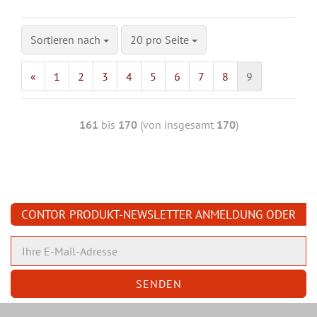
Sortieren nach
20 pro Seite
«
1
2
3
4
5
6
7
8
9
161
bis
170
(von insgesamt
170
)
CONTOR PRODUKT-NEWSLETTER ANMELDUNG ODER
ABMELDUNG