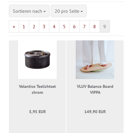
Sortieren nach
20 pro Seite
«
1
2
3
4
5
6
7
8
9
Velantico Teelichtset
VLUV Balance Board
chrom
VIPPA
5,95 EUR
149,90 EUR