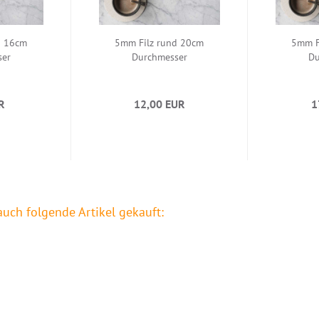
d 16cm
5mm Filz rund 20cm
5mm F
ser
Durchmesser
Du
R
12,00 EUR
1
auch folgende Artikel gekauft: