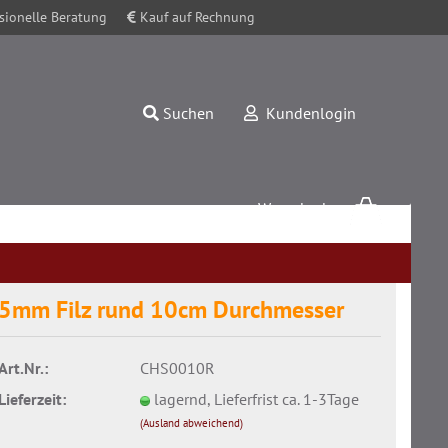
sionelle Beratung
Kauf auf Rechnung
Suchen
Kundenlogin
Warenkorb
0,00 EUR
5mm Filz rund 10cm Durchmesser
Art.Nr.:
CHS0010R
Konto erstellen
Lieferzeit:
lagernd, Lieferfrist ca. 1-3Tage
Passwort vergessen?
(Ausland abweichend)