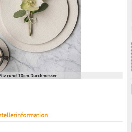
ilz rund 10cm Durchmesser
stellerinformation